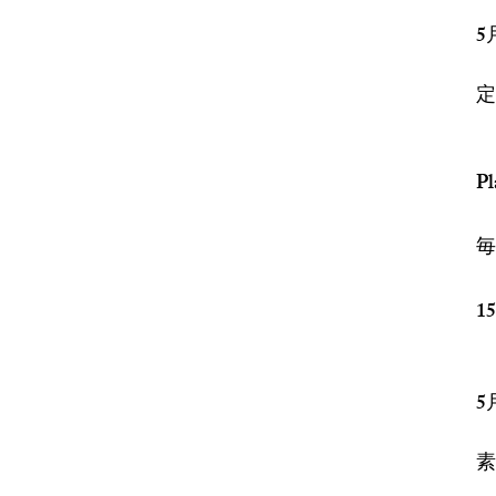
5
定
P
毎
1
5
素