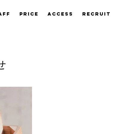
aff
Price
Access
Recruit
せ